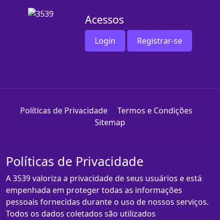
Acessos
Login
Registrar-se
Políticas de Privacidade
Termos e Condições
Sitemap
Políticas de Privacidade
A 3539 valoriza a privacidade de seus usuários e está
empenhada em proteger todas as informações
pessoais fornecidas durante o uso de nossos serviços.
Todos os dados coletados são utilizados