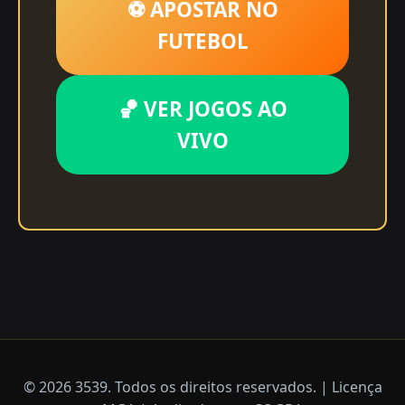
⚽ APOSTAR NO
FUTEBOL
🏀 VER JOGOS AO
VIVO
© 2026 3539. Todos os direitos reservados. | Licença