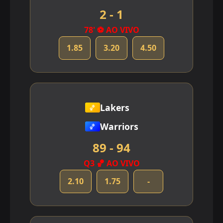
2 - 1
78' ⚽ AO VIVO
1.85
3.20
4.50
Lakers
🏀
Warriors
🏀
89 - 94
Q3 🏀 AO VIVO
2.10
1.75
-