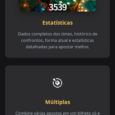
Estatísticas
Dados completos dos times, histórico de
confrontos, forma atual e estatísticas
detalhadas para apostar melhor.
🎯
Múltiplas
Combine várias apostas em um bilhete só e