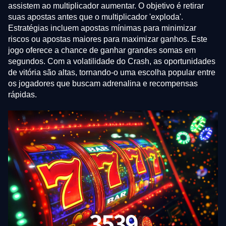
assistem ao multiplicador aumentar. O objetivo é retirar
suas apostas antes que o multiplicador 'exploda'.
Estratégias incluem apostas mínimas para minimizar
riscos ou apostas maiores para maximizar ganhos. Este
jogo oferece a chance de ganhar grandes somas em
segundos. Com a volatilidade do Crash, as oportunidades
de vitória são altas, tornando-o uma escolha popular entre
os jogadores que buscam adrenalina e recompensas
rápidas.