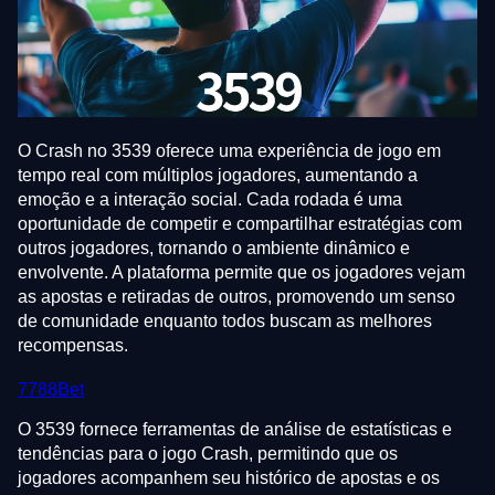
O Crash no 3539 oferece uma experiência de jogo em
tempo real com múltiplos jogadores, aumentando a
emoção e a interação social. Cada rodada é uma
oportunidade de competir e compartilhar estratégias com
outros jogadores, tornando o ambiente dinâmico e
envolvente. A plataforma permite que os jogadores vejam
as apostas e retiradas de outros, promovendo um senso
de comunidade enquanto todos buscam as melhores
recompensas.
7788Bet
O 3539 fornece ferramentas de análise de estatísticas e
tendências para o jogo Crash, permitindo que os
jogadores acompanhem seu histórico de apostas e os