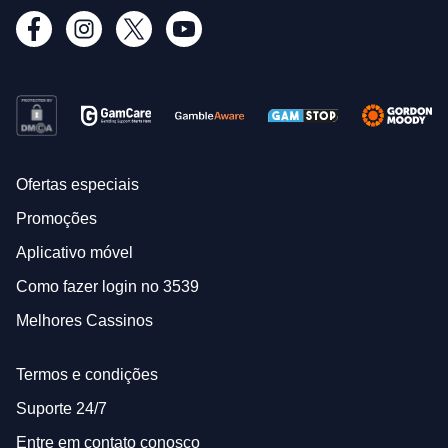
Ofertas especiais
Promoções
Aplicativo móvel
Como fazer login no 3539
Melhores Cassinos
Termos e condições
Suporte 24/7
Entre em contato conosco