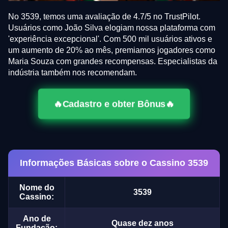
No 3539, temos uma avaliação de 4.7/5 no TrustPilot.
Usuários como João Silva elogiam nossa plataforma com
'experiência excepcional'. Com 500 mil usuários ativos e
um aumento de 20% ao mês, premiamos jogadores como
Maria Souza com grandes recompensas. Especialistas da
indústria também nos recomendam.
🔥Cadastro e obter Bônus🔥
Informações Básicas sobre o Cassino 3539
Nome do
3539
Cassino:
Ano de
Quase dez anos
Fundação: