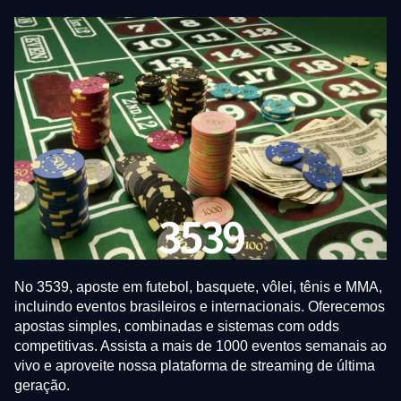
No 3539, aposte em futebol, basquete, vôlei, tênis e MMA,
incluindo eventos brasileiros e internacionais. Oferecemos
apostas simples, combinadas e sistemas com odds
competitivas. Assista a mais de 1000 eventos semanais ao
vivo e aproveite nossa plataforma de streaming de última
geração.