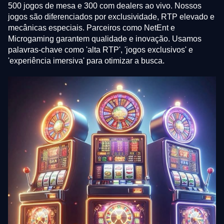
500 jogos de mesa e 300 com dealers ao vivo. Nossos
jogos são diferenciados por exclusividade, RTP elevado e
mecânicas especiais. Parceiros como NetEnt e
Microgaming garantem qualidade e inovação. Usamos
palavras-chave como 'alta RTP', 'jogos exclusivos' e
'experiência imersiva' para otimizar a busca.