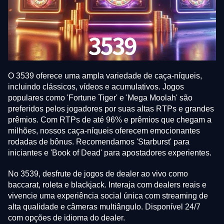
O 3539 oferece uma ampla variedade de caça-níqueis,
incluindo clássicos, vídeos e acumulativos. Jogos
populares como 'Fortune Tiger' e 'Mega Moolah' são
preferidos pelos jogadores por suas altas RTPs e grandes
prêmios. Com RTPs de até 96% e prêmios que chegam a
milhões, nossos caça-níqueis oferecem emocionantes
rodadas de bônus. Recomendamos 'Starburst' para
iniciantes e 'Book of Dead' para apostadores experientes.
No 3539, desfrute de jogos de dealer ao vivo como
baccarat, roleta e blackjack. Interaja com dealers reais e
vivencie uma experiência social única com streaming de
alta qualidade e câmeras multiângulo. Disponível 24/7
com opções de idioma do dealer.