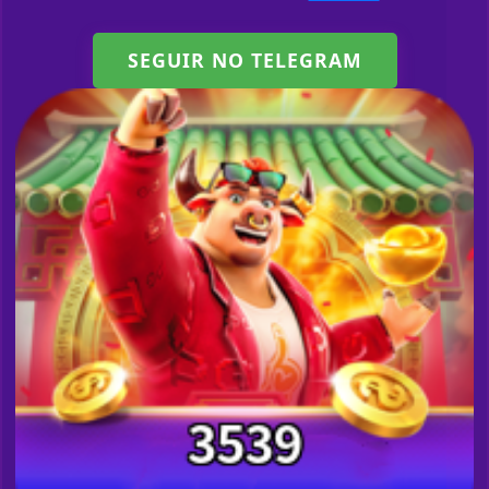
SEGUIR NO TELEGRAM