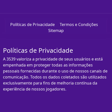
Políticas de Privacidade
Termos e Condições
Sitemap
Políticas de Privacidade
A 3539 valoriza a privacidade de seus usuários e está
empenhada em proteger todas as informações
pessoais fornecidas durante o uso de nossos canais de
comunicação. Todos os dados coletados são utilizados
exclusivamente para fins de melhoria contínua da
experiência de nossos jogadores.