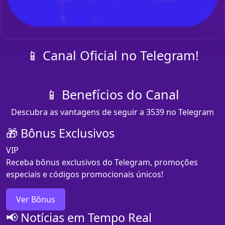
📱 Canal Oficial no Telegram!
📱 Benefícios do Canal
Descubra as vantagens de seguir a 3539 no Telegram
🎁 Bônus Exclusivos
VIP
Receba bônus exclusivos do Telegram, promoções
especiais e códigos promocionais únicos!
Ver Bônus
📢 Notícias em Tempo Real