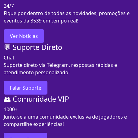
24/7
Fique por dentro de todas as novidades, promoções e
eventos da 3539 em tempo real!
Ver Notícias
💬 Suporte Direto
Chat
Suporte direto via Telegram, respostas rápidas e
atendimento personalizado!
Falar Suporte
👥 Comunidade VIP
1000+
Junte-se a uma comunidade exclusiva de jogadores e
compartilhe experiências!