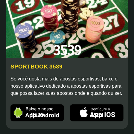
SPORTBOOK 3539
Se você gosta mais de apostas esportivas, baixe o
nosso aplicativo dedicado a apostas esportivas para
que possa fazer suas apostas onde e quando quiser.