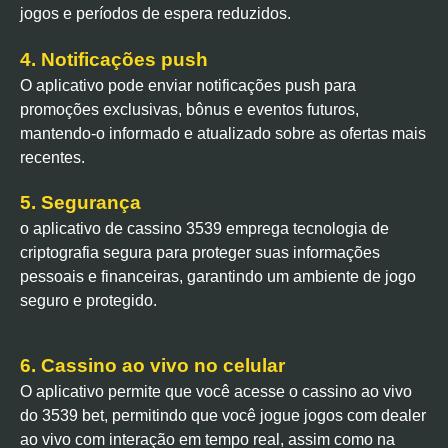
jogos e períodos de espera reduzidos.
4. Notificações push
O aplicativo pode enviar notificações push para
promoções exclusivas, bônus e eventos futuros,
mantendo-o informado e atualizado sobre as ofertas mais
recentes.
5. Segurança
o aplicativo de cassino 3539 emprega tecnologia de
criptografia segura para proteger suas informações
pessoais e financeiras, garantindo um ambiente de jogo
seguro e protegido.
6. Cassino ao vivo no celular
O aplicativo permite que você acesse o cassino ao vivo
do 3539 bet, permitindo que você jogue jogos com dealer
ao vivo com interação em tempo real, assim como na