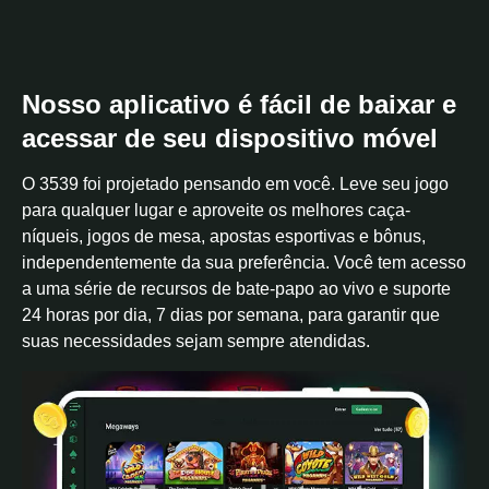
Nosso aplicativo é fácil de baixar e
acessar de seu dispositivo móvel
O 3539 foi projetado pensando em você. Leve seu jogo
para qualquer lugar e aproveite os melhores caça-
níqueis, jogos de mesa, apostas esportivas e bônus,
independentemente da sua preferência. Você tem acesso
a uma série de recursos de bate-papo ao vivo e suporte
24 horas por dia, 7 dias por semana, para garantir que
suas necessidades sejam sempre atendidas.