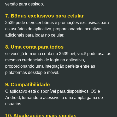
versão para desktop.
7. Bônus exclusivos para celular
3539 pode oferecer bônus e promoções exclusivas para
os usuários do aplicativo, proporcionando incentivos
adicionais para jogar no celular.
8. Uma conta para todos
se você já tem uma conta no 3539 bet, você pode usar as
mesmas credenciais de login no aplicativo,
proporcionando uma integração perfeita entre as
plataformas desktop e móvel.
9. Compatibilidade
O aplicativo está disponível para dispositivos iOS e
Android, tornando-o acessível a uma ampla gama de
usuários.
10. Atualizações mais rápidas