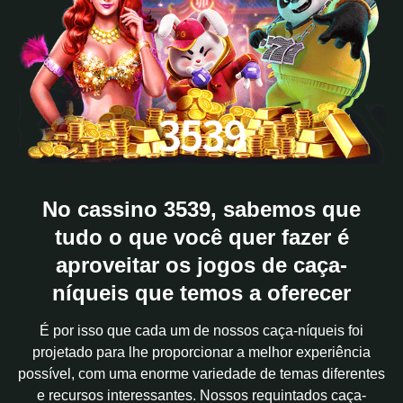
No cassino 3539, sabemos que
tudo o que você quer fazer é
aproveitar os jogos de caça-
níqueis que temos a oferecer
É por isso que cada um de nossos caça-níqueis foi
projetado para lhe proporcionar a melhor experiência
possível, com uma enorme variedade de temas diferentes
e recursos interessantes. Nossos requintados caça-