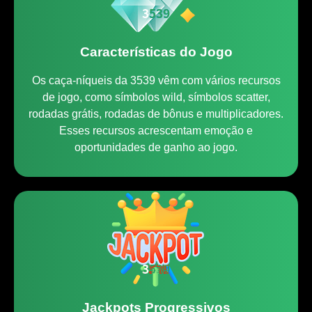
Características do Jogo
Os caça-níqueis da 3539 vêm com vários recursos
de jogo, como símbolos wild, símbolos scatter,
rodadas grátis, rodadas de bônus e multiplicadores.
Esses recursos acrescentam emoção e
oportunidades de ganho ao jogo.
Jackpots Progressivos