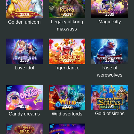
Legacy of kong
Magic kitty
Golden unicorn
maxways
Tiger dance
Love idol
Rise of
werewolves
Gold of sirens
Wild overlords
Candy dreams