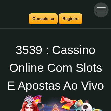
Conecte-se
Registro
3539 : Cassino
Online Com Slots
E Apostas Ao Vivo