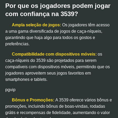
Por que os jogadores podem jogar
com confiança na 3539?
Ampla seleção de jogos:
Os jogadores têm acesso
a uma gama diversificada de jogos de caça-níqueis,
garantindo que haja algo para todos os gostos e
preferências.
Compatibilidade com dispositivos móveis:
os
caça-níqueis do 3539 são projetados para serem
compatíveis com dispositivos móveis, permitindo que os
jogadores aproveitem seus jogos favoritos em
smartphones e tablets.
pgvip
Bônus e Promoções:
A 3539 oferece vários bônus e
promoções, incluindo bônus de boas-vindas, rodadas
grátis e recompensas de fidelidade, aumentando o valor