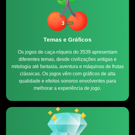
Temas e Gráficos
Os jogos de caça-níqueis do 3539 apresentam
diferentes temas, desde civilizações antigas e
mitologia até fantasia, aventura e máquinas de frutas
clássicas. Os jogos vêm com gráficos de alta
qualidade e efeitos sonoros envolventes para
melhorar a experiência de jogo.