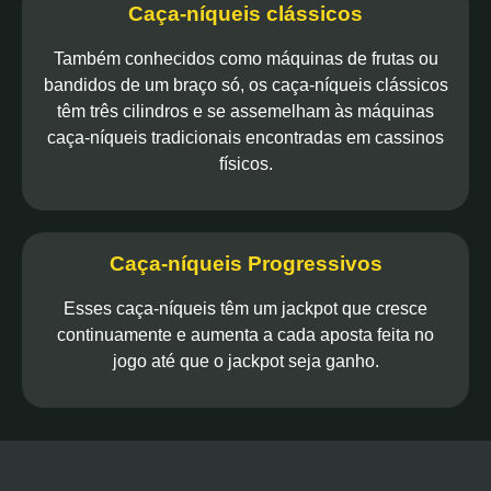
Caça-níqueis clássicos
Também conhecidos como máquinas de frutas ou
bandidos de um braço só, os caça-níqueis clássicos
têm três cilindros e se assemelham às máquinas
caça-níqueis tradicionais encontradas em cassinos
físicos.
Caça-níqueis Progressivos
Esses caça-níqueis têm um jackpot que cresce
continuamente e aumenta a cada aposta feita no
jogo até que o jackpot seja ganho.